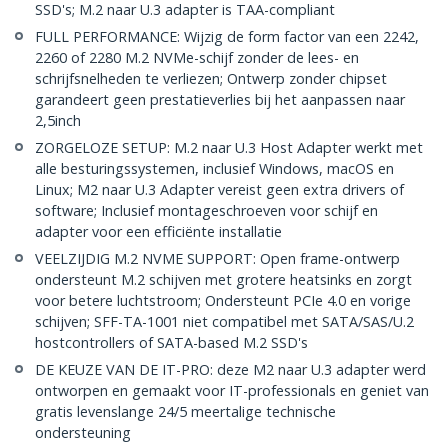
SSD's; M.2 naar U.3 adapter is TAA-compliant
FULL PERFORMANCE: Wijzig de form factor van een 2242,
2260 of 2280 M.2 NVMe-schijf zonder de lees- en
schrijfsnelheden te verliezen; Ontwerp zonder chipset
garandeert geen prestatieverlies bij het aanpassen naar
2,5inch
ZORGELOZE SETUP: M.2 naar U.3 Host Adapter werkt met
alle besturingssystemen, inclusief Windows, macOS en
Linux; M2 naar U.3 Adapter vereist geen extra drivers of
software; Inclusief montageschroeven voor schijf en
adapter voor een efficiënte installatie
VEELZIJDIG M.2 NVME SUPPORT: Open frame-ontwerp
ondersteunt M.2 schijven met grotere heatsinks en zorgt
voor betere luchtstroom; Ondersteunt PCIe 4.0 en vorige
schijven; SFF-TA-1001 niet compatibel met SATA/SAS/U.2
hostcontrollers of SATA-based M.2 SSD's
DE KEUZE VAN DE IT-PRO: deze M2 naar U.3 adapter werd
ontworpen en gemaakt voor IT-professionals en geniet van
gratis levenslange 24/5 meertalige technische
ondersteuning