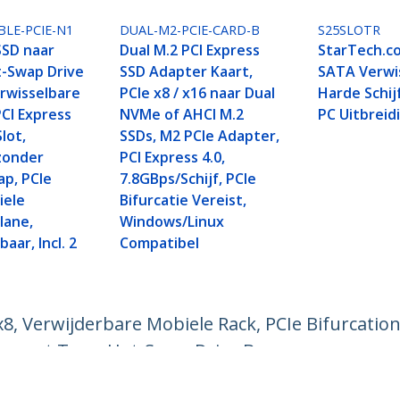
LE-PCIE-N1
DUAL-M2-PCIE-CARD-B
S25SLOTR
SD naar
Dual M.2 PCI Express
StarTech.co
t-Swap Drive
SSD Adapter Kaart,
SATA Verwi
rwisselbare
PCIe x8 / x16 naar Dual
Harde Schij
PCI Express
NVMe of AHCI M.2
PC Uitbreid
lot,
SSDs, M2 PCIe Adapter,
 zonder
PCI Express 4.0,
p, PCIe
7.8GBps/Schijf, PCIe
iele
Bifurcatie Vereist,
lane,
Windows/Linux
aar, Incl. 2
Compatibel
 Verwijderbare Mobiele Rack, PCIe Bifurcation V
ne met Twee Hot-Swap Drive Bays