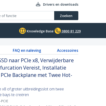
Drivers en downloads
Zoeken
Knowledge Base
0800 81 229
FAQ en naleving
Accessoires
SD naar PCIe x8, Verwijderbare
furcation Vereist, Installatie
 PCIe Backplane met Twee Hot-
 x8 of groter uitbreidingsslot om twee
e bays te creëren
PCIE