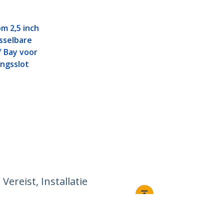
m 2,5 inch
sselbare
f Bay voor
ingsslot
ereist, Installatie