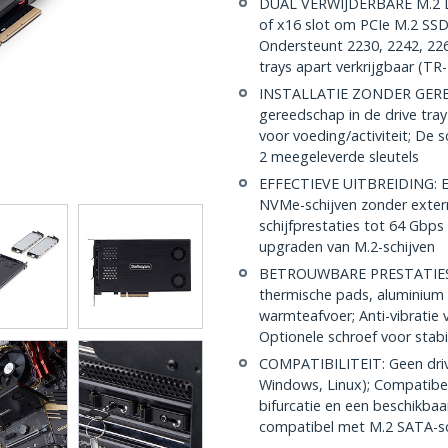
DUAL VERWIJDERBARE M.2 DR
of x16 slot om PCIe M.2 SSD
Ondersteunt 2230, 2242, 22
trays apart verkrijgbaar (
INSTALLATIE ZONDER GEREESC
gereedschap in de drive tray 
voor voeding/activiteit; De 
2 meegeleverde sleutels
EFFECTIEVE UITBREIDING: Ex
NVMe-schijven zonder extern
schijfprestaties tot 64 Gbps
upgraden van M.2-schijven
BETROUWBARE PRESTATIES: G
thermische pads, aluminium d
warmteafvoer; Anti-vibratie 
Optionele schroef voor stabil
COMPATIBILITEIT: Geen drive
Windows, Linux); Compatibe
bifurcatie en een beschikbaar
compatibel met M.2 SATA-sc