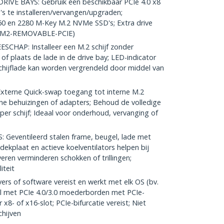
IVE BAYS: Gebruik een beschikbaar PCIe 4.0 x8
's te installeren/vervangen/upgraden;
60 en 2280 M-Key M.2 NVMe SSD's; Extra drive
TR-M2-REMOVABLE-PCIE)
HAP: Installeer een M.2 schijf zonder
of plaats de lade in de drive bay; LED-indicator
schijflade kan worden vergrendeld door middel van
terne Quick-swap toegang tot interne M.2
e behuizingen of adapters; Behoud de volledige
 per schijf; Ideaal voor onderhoud, vervanging of
eventileerd stalen frame, beugel, lade met
ekplaat en actieve koelventilators helpen bij
veren verminderen schokken of trillingen;
iteit
rs of software vereist en werkt met elk OS (bv.
l met PCIe 4.0/3.0 moederborden met PCIe-
 x8- of x16-slot; PCIe-bifurcatie vereist; Niet
hijven