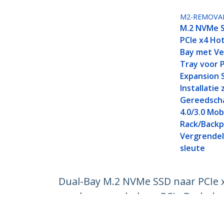
M2-REMOVAB
M.2 NVMe S
PCIe x4 Ho
Bay met Ve
Tray voor 
Expansion S
Installatie
Gereedscha
4.0/3.0 Mob
Rack/Backp
Vergrendelb
sleute
Dual-Bay M.2 NVMe SSD naar PCIe x8,
zonder gereedschap, PCIe Backpla
Productcode:
2M2-REMOVABLE-PCIE