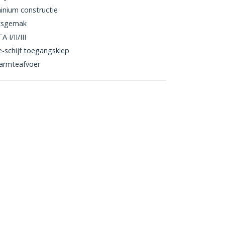
inium constructie
iksgemak
 I/II/III
e-schijf toegangsklep
warmteafvoer