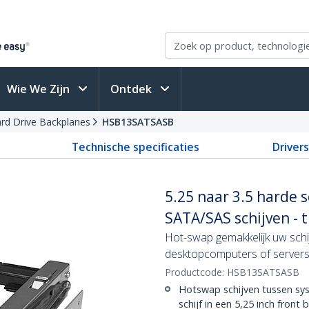
Wie We Zijn
Ontdek
ard Drive Backplanes
HSB13SATSASB
Technische specificaties
Driver
5.25 naar 3.5 harde s
SATA/SAS schijven - t
Hot-swap gemakkelijk uw schi
desktopcomputers of server
Productcode:
HSB13SATSASB
Hotswap schijven tussen sys
schijf in een 5,25 inch front 