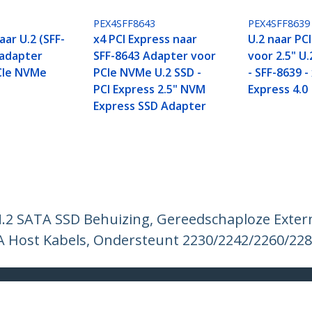
PEX4SFF8643
PEX4SFF8639
aar U.2 (SFF-
x4 PCI Express naar
U.2 naar PC
 adapter
SFF-8643 Adapter voor
voor 2.5" U
CIe NVMe
PCIe NVMe U.2 SSD -
- SFF-8639 -
PCI Express 2.5" NVM
Express 4.0
Express SSD Adapter
.2 SATA SSD Behuizing, Gereedschaploze Exter
 Host Kabels, Ondersteunt 2230/2242/2260/22
ech.com
Klantenondersteuning
Knowledge Base