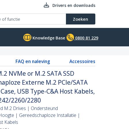
Drivers en downloads
Zoeken
Knowledge Base
0800 81 229
FAQ en naleving
Accessoires
M.2 NVMe or M.2 SATA SSD
haploze Externe M.2 PCIe/SATA
ase, USB Type-C&A Host Kabels,
242/2260/2280
d M.2 Drives | Ondersteund
oogte | Gereedschaploze Installatie |
st Kabels