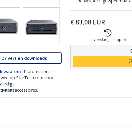
Ideaal voor high-speed data
€
83,08
EUR
Levenslange support
K
Drivers en downloads
k waarom
IT-professionals
uwen op StarTech.com voor
aardige
iviteitsaccessoires.