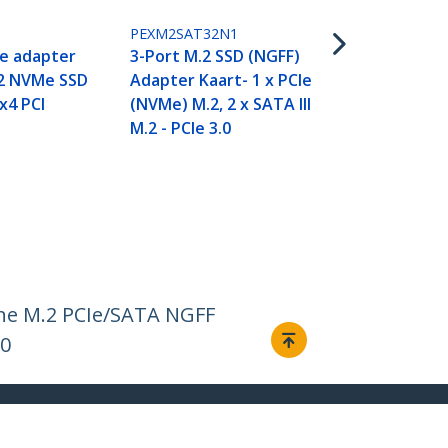
2.5" U.2 NV
PEXM2SAT32N1
Ie adapter
3-Port M.2 SSD (NGFF)
.2 NVMe SSD
Adapter Kaart- 1 x PCIe
 x4 PCI
(NVMe) M.2, 2 x SATA III
M.2 - PCIe 3.0
ne M.2 PCIe/SATA NGFF
80
Aansluiten