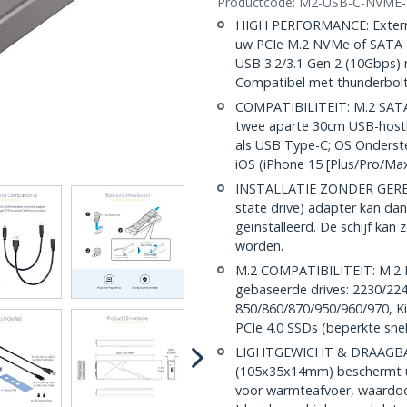
Productcode:
M2-USB-C-NVME-
HIGH PERFORMANCE: Extern
uw PCIe M.2 NVMe of SATA M
USB 3.2/3.1 Gen 2 (10Gbps) 
Compatibel met thunderbolt
COMPATIBILITEIT: M.2 SATA
twee aparte 30cm USB-host
als USB Type-C; OS Onderst
iOS (iPhone 15 [Plus/Pro/Ma
INSTALLATIE ZONDER GEREE
state drive) adapter kan da
geïnstalleerd. De schijf ka
worden.
M.2 COMPATIBILITEIT: M.2 
gebaseerde drives: 2230/22
850/860/870/950/960/970, Ki
PCIe 4.0 SSDs (beperkte sn
LIGHTGEWICHT & DRAAGBAA
(105x35x14mm) beschermt uw
voor warmteafvoer, waardoor