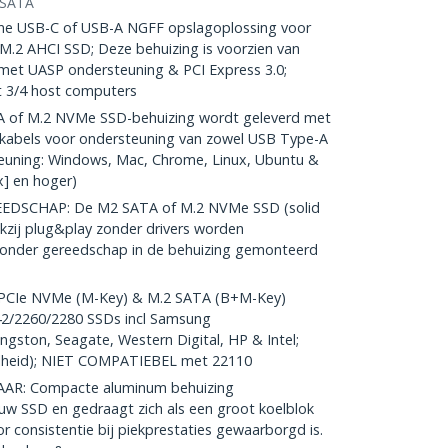
SATA
e USB-C of USB-A NGFF opslagoplossing voor
.2 AHCI SSD; Deze behuizing is voorzien van
met UASP ondersteuning & PCI Express 3.0;
 3/4 host computers
 of M.2 NVMe SSD-behuizing wordt geleverd met
kabels voor ondersteuning van zowel USB Type-A
euning: Windows, Mac, Chrome, Linux, Ubuntu &
x] en hoger)
DSCHAP: De M2 SATA of M.2 NVMe SSD (solid
nkzij plug&play zonder drivers worden
n zonder gereedschap in de behuizing gemonteerd
PCIe NVMe (M-Key) & M.2 SATA (B+M-Key)
42/2260/2280 SSDs incl Samsung
ngston, Seagate, Western Digital, HP & Intel;
elheid); NIET COMPATIEBEL met 22110
R: Compacte aluminum behuizing
 SSD en gedraagt zich als een groot koelblok
 consistentie bij piekprestaties gewaarborgd is.