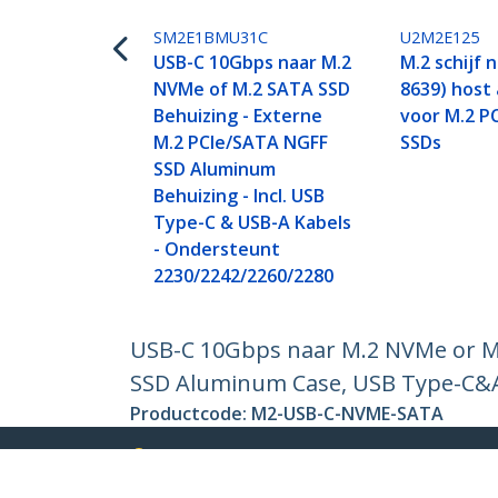
SM2E1BMU31C
U2M2E125
USB-C 10Gbps naar M.2
M.2 schijf n
NVMe of M.2 SATA SSD
8639) host
Behuizing - Externe
voor M.2 P
M.2 PCIe/SATA NGFF
SSDs
SSD Aluminum
Behuizing - Incl. USB
Type-C & USB-A Kabels
- Ondersteunt
2230/2242/2260/2280
USB-C 10Gbps naar M.2 NVMe or M
SSD Aluminum Case, USB Type-C&A
Productcode:
M2-USB-C-NVME-SATA
Become a Partner
StarT
Waar te verkrijgen
Nieuws