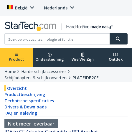
België
Nederlands
Product
Ondersteuning
Wie We Zijn
Ontdek
Home
Harde-schijfaccessoires
Schijfadapters & schijfconverters
PLATEIDE2CF
Overzicht
Productbeschrijving
Technische specificaties
Drivers & Downloads
FAQ en naleving
Niet meer leverbaar
IDE to CF Adapter Card with a PCI Bracket