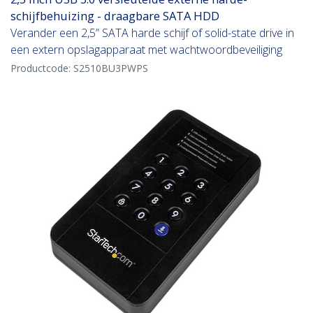
schijfbehuizing - draagbare SATA HDD
Verander een 2,5” SATA harde schijf of solid-state drive in
een extern opslagapparaat met wachtwoordbeveiliging
Productcode:
S2510BU3PWPS