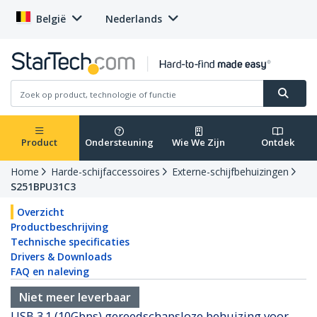
België
Nederlands
Product
Ondersteuning
Wie We Zijn
Ontdek
Home
Harde-schijfaccessoires
Externe-schijfbehuizingen
S251BPU31C3
Overzicht
Productbeschrijving
Technische specificaties
Drivers & Downloads
FAQ en naleving
Niet meer leverbaar
USB 3.1 (10Gbps) gereedschapsloze behuizing voor