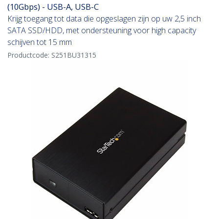
(10Gbps) - USB-A, USB-C
Krijg toegang tot data die opgeslagen zijn op uw 2,5 inch
SATA SSD/HDD, met ondersteuning voor high capacity
schijven tot 15 mm
Productcode:
S251BU31315