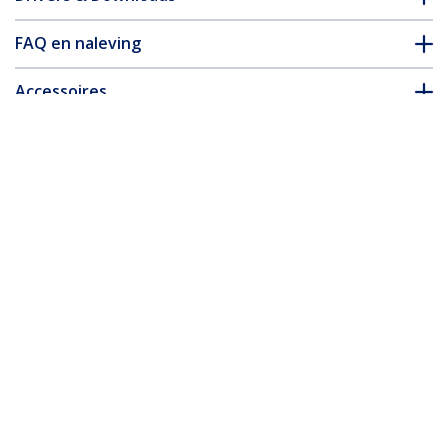
FAQ en naleving
Accessoires
* Uitvoering en specificaties van het product zijn zonder
aankondiging vatbaar voor wijzigingen.
Misschien vindt u dit ook leuk
UNI251BMU33
USB 3.0 universele 2,5
S2510BMU33
2.5" Aluminum USB
inch SATA III of IDE