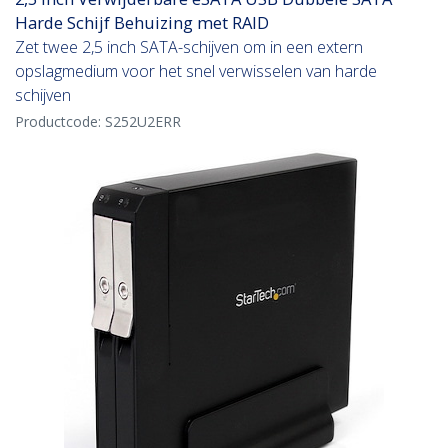
Harde Schijf Behuizing met RAID
Zet twee 2,5 inch SATA-schijven om in een extern
opslagmedium voor het snel verwisselen van harde
schijven
Productcode:
S252U2ERR