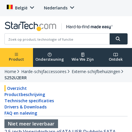
België
Nederlands
Product
Ondersteuning
Wie We Zijn
Ontdek
Home
Harde-schijfaccessoires
Externe-schijfbehuizingen
S252U2ERR
Overzicht
Productbeschrijving
Technische specificaties
Drivers & Downloads
FAQ en naleving
Niet meer leverbaar
2,5 inch Verwijderbare eSATA USB Dubbele SATA