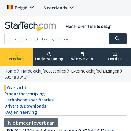
België
Nederlands
Product
Ondersteuning
Wie We Zijn
Ontdek
Home
Harde-schijfaccessoires
Externe-schijfbehuizingen
S351BU313
Overzicht
Productbeschrijving
Technische specificaties
Drivers & Downloads
FAQ en naleving
Niet meer leverbaar
USB 3.1 (10Gbps) Behuizing voor 3.5” SATA Drives -