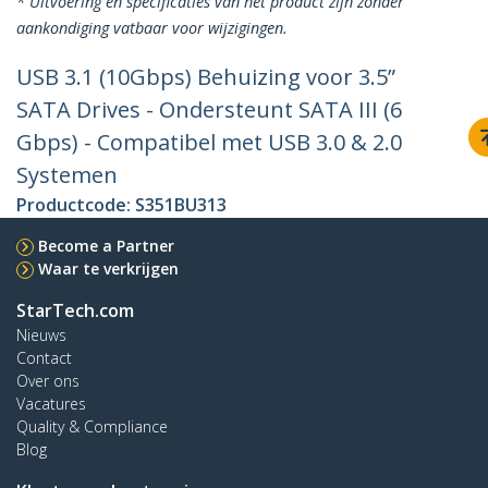
* Uitvoering en specificaties van het product zijn zonder
aankondiging vatbaar voor wijzigingen.
USB 3.1 (10Gbps) Behuizing voor 3.5”
SATA Drives - Ondersteunt SATA III (6
Gbps) - Compatibel met USB 3.0 & 2.0
Systemen
Productcode:
S351BU313
Become a Partner
Waar te verkrijgen
StarTech.com
Nieuws
Contact
Over ons
Vacatures
Quality & Compliance
Blog