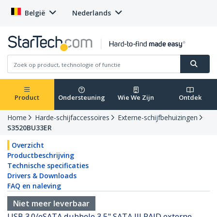
België
Nederlands
Product
Ondersteuning
Wie We Zijn
Ontdek
Home
Harde-schijfaccessoires
Externe-schijfbehuizingen
S3520BU33ER
Overzicht
Productbeschrijving
Technische specificaties
Drivers & Downloads
FAQ en naleving
Niet meer leverbaar
USB 3.0/eSATA dubbele 3,5" SATA III RAID externe