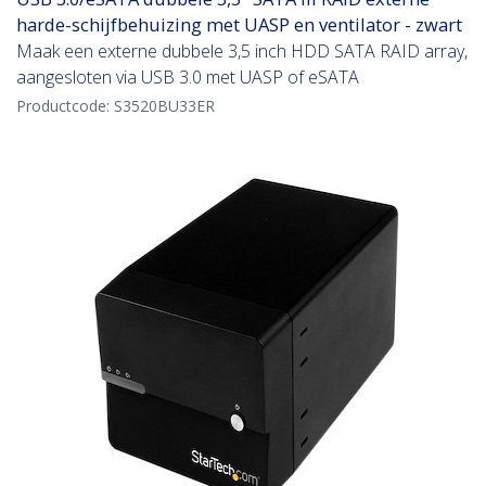
harde-schijfbehuizing met UASP en ventilator - zwart
Maak een externe dubbele 3,5 inch HDD SATA RAID array,
aangesloten via USB 3.0 met UASP of eSATA
Productcode:
S3520BU33ER