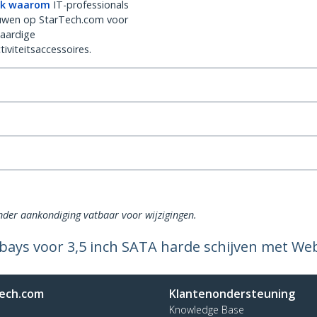
k waarom
IT-professionals
uwen op StarTech.com voor
aardige
iviteitsaccessoires.
onder aankondiging vatbaar voor wijzigingen.
bays voor 3,5 inch SATA harde schijven met W
ech.com
Klantenondersteuning
Knowledge Base