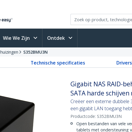
Wie We Zijn
Ontdek
ehuizingen
S352BMU3N
Technische specificaties
Driver
Gigabit NAS RAID-beh
SATA harde schijven
Creëer een externe dubbele 
een gigabit LAN toegang he
Productcode:
S352BMU3N
Open bestanden van vele ver
tablets met ondersteuning 