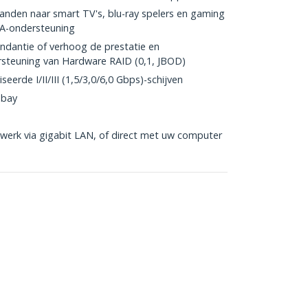
nden naar smart TV's, blu-ray spelers en gaming
A-ondersteuning
dantie of verhoog de prestatie en
rsteuning van Hardware RAID (0,1, JBOD)
erde I/II/III (1,5/3,0/6,0 Gbps)-schijven
 bay
werk via gigabit LAN, of direct met uw computer