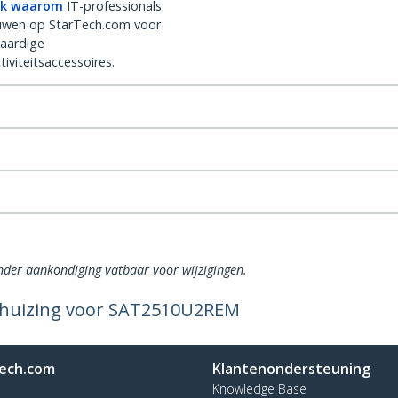
k waarom
IT-professionals
uwen op StarTech.com voor
aardige
iviteitsaccessoires.
onder aankondiging vatbaar voor wijzigingen.
Behuizing voor SAT2510U2REM
ech.com
Klantenondersteuning
Knowledge Base