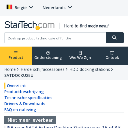
België
Nederlands
Product
Ondersteuning
Wie We Zijn
Ontdek
Home
Harde-schijfaccessoires
HDD docking stations
SATDOCKU2EU
Overzicht
Productbeschrijving
Technische specificaties
Drivers & Downloads
FAQ en naleving
Niet meer leverbaar
USB naar SATA Extern Docking Station voor 2,5 of 3,5