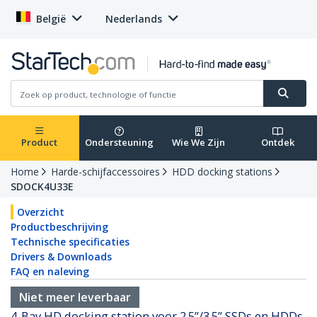
België
Nederlands
Product
Ondersteuning
Wie We Zijn
Ontdek
Home
Harde-schijfaccessoires
HDD docking stations
SDOCK4U33E
Overzicht
Productbeschrijving
Technische specificaties
Drivers & Downloads
FAQ en naleving
Niet meer leverbaar
4-Bay HD docking station voor 2.5”/3.5” SSDs en HDDs