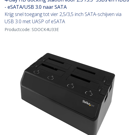
- eSATA/USB 3.0 naar SATA
Krijg snel toegang tot vier 2,5/3,5 inch SATA-schijven via
USB 3.0 met UASP of eSATA
Productcode:
SDOCK4U33E