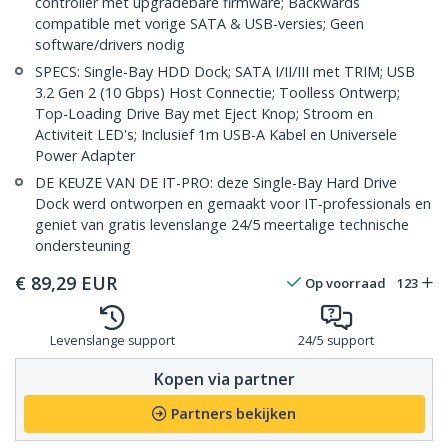
controller met upgradebare firmware; Backwards
compatible met vorige SATA & USB-versies; Geen
software/drivers nodig
SPECS: Single-Bay HDD Dock; SATA I/II/III met TRIM; USB
3.2 Gen 2 (10 Gbps) Host Connectie; Toolless Ontwerp;
Top-Loading Drive Bay met Eject Knop; Stroom en
Activiteit LED's; Inclusief 1m USB-A Kabel en Universele
Power Adapter
DE KEUZE VAN DE IT-PRO: deze Single-Bay Hard Drive
Dock werd ontworpen en gemaakt voor IT-professionals en
geniet van gratis levenslange 24/5 meertalige technische
ondersteuning
€
89,29
EUR
Op voorraad
123
Levenslange support
24/5 support
Kopen via partner
Partners bekijken