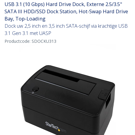
USB 3.1 (10 Gbps) Hard Drive Dock, Externe 2.5/3.5"
SATA III HDD/SSD Dock Station, Hot-Swap Hard Drive
Bay, Top-Loading
Dock uw 2,5 inch en 3,5 inch SATA-schijf via krachtige USB
3.1 Gen 3.1 met UASP
Productcode:
SDOCKU313