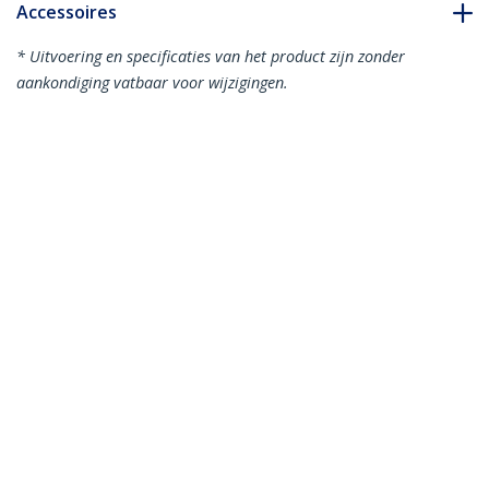
Accessoires
* Uitvoering en specificaties van het product zijn zonder
aankondiging vatbaar voor wijzigingen.
Misschien vindt u dit ook leuk
S251BMU313
USB 3.1 (10 Gbps)
behuizing voor 2,5
inch SATA-schijven
SDOCK2U313
Dual-Bay USB 3.2 Gen
2 naar SATA HDD