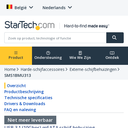
België
Nederlands
Product
Ondersteuning
Wie We Zijn
Ontdek
Home
Harde-schijfaccessoires
Externe-schijfbehuizingen
SMS1BMU313
Overzicht
Productbeschrijving
Technische specificaties
Drivers & Downloads
FAQ en naleving
Niet meer leverbaar
USB 3.1 (10Gbps) mSATA schijf behuizing -