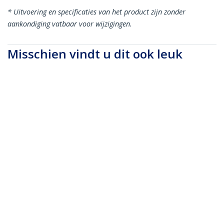
* Uitvoering en specificaties van het product zijn zonder
aankondiging vatbaar voor wijzigingen.
Misschien vindt u dit ook leuk
USB312SAT3
SATA naar USB kabel
- USB 3.1 (10Gbps) -
UASP
USB3S2ESATA3
USB 3.0 naar eSATA
HDD / SSD / ODD-
Adapterkabel - 1 m
eSATA Harde Schijf
naar USB 3.0
Adapterkabel - SATA