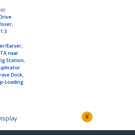
RE
Drive
isser,
1:3
er/Earser,
ATA naar
g Station,
uplicator
rase Dock,
op-Loading
isplay