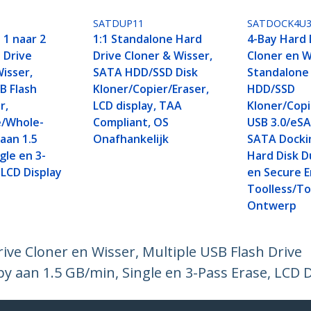
SATDUP11
SATDOCK4U3
 1 naar 2
1:1 Standalone Hard
4-Bay Hard 
 Drive
Drive Cloner & Wisser,
Cloner en W
isser,
SATA HDD/SSD Disk
Standalone 
B Flash
Kloner/Copier/Eraser,
HDD/SSD
r,
LCD display, TAA
Kloner/Copi
e/Whole-
Compliant, OS
USB 3.0/eS
aan 1.5
Onafhankelijk
SATA Dockin
gle en 3-
Hard Disk D
 LCD Display
en Secure E
Toolless/T
Ontwerp
ve Cloner en Wisser, Multiple USB Flash Drive
y aan 1.5 GB/min, Single en 3-Pass Erase, LCD D