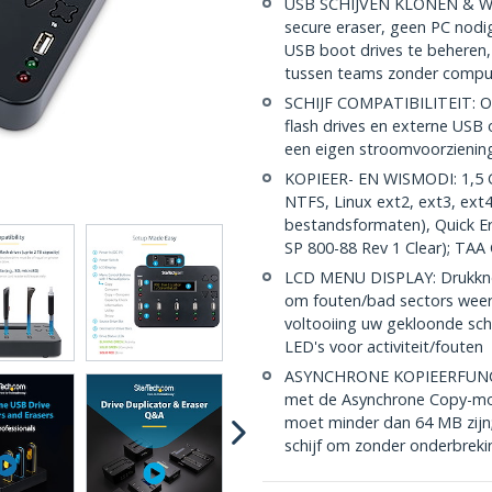
USB SCHIJVEN KLONEN & WISS
secure eraser, geen PC nodig
USB boot drives te beheren, 
tussen teams zonder compu
SCHIJF COMPATIBILITEIT: On
flash drives en externe USB
een eigen stroomvoorziening
KOPIEER- EN WISMODI: 1,5 
NTFS, Linux ext2, ext3, ext4
bestandsformaten), Quick E
SP 800-88 Rev 1 Clear); TAA
LCD MENU DISPLAY: Drukknopi
om fouten/bad sectors weer
voltooiing uw gekloonde sch
LED's voor activiteit/fouten
ASYNCHRONE KOPIEERFUNCTIE
met de Asynchrone Copy-mo
moet minder dan 64 MB zijn;
schijf om zonder onderbreki