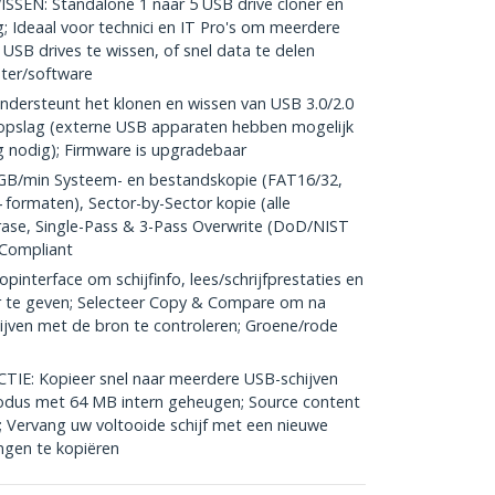
EN: Standalone 1 naar 5 USB drive cloner en
; Ideaal voor technici en IT Pro's om meerdere
USB drives te wissen, of snel data te delen
ter/software
dersteunt het klonen en wissen van USB 3.0/2.0
 opslag (externe USB apparaten hebben mogelijk
 nodig); Firmware is upgradebaar
GB/min Systeem- en bestandskopie (FAT16/32,
 formaten), Sector-by-Sector kopie (alle
rase, Single-Pass & 3-Pass Overwrite (DoD/NIST
 Compliant
nterface om schijfinfo, lees/schrijfprestaties en
 te geven; Selecteer Copy & Compare om na
ijven met de bron te controleren; Groene/rode
: Kopieer snel naar meerdere USB-schijven
dus met 64 MB intern geheugen; Source content
 Vervang uw voltooide schijf met een nieuwe
ngen te kopiëren