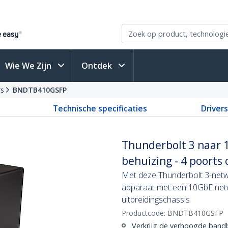
Wie We Zijn
Ontdek
rs
BNDTB410GSFP
Technische specificaties
Driver
Thunderbolt 3 naar 1
behuizing - 4 poorts
Met deze Thunderbolt 3-netw
apparaat met een 10GbE netw
uitbreidingschassis
Productcode:
BNDTB410GSFP
Verkrijg de verhoogde bandb