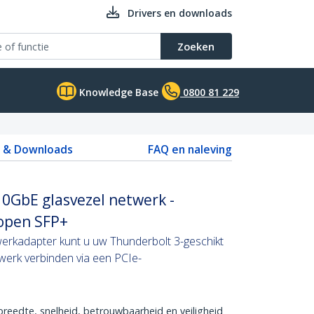
Drivers en downloads
Zoeken
Knowledge Base
0800 81 229
s & Downloads
FAQ en naleving
0GbE glasvezel netwerk -
 open SFP+
erkadapter kunt u uw Thunderbolt 3-geschikt
erk verbinden via een PCIe-
reedte, snelheid, betrouwbaarheid en veiligheid