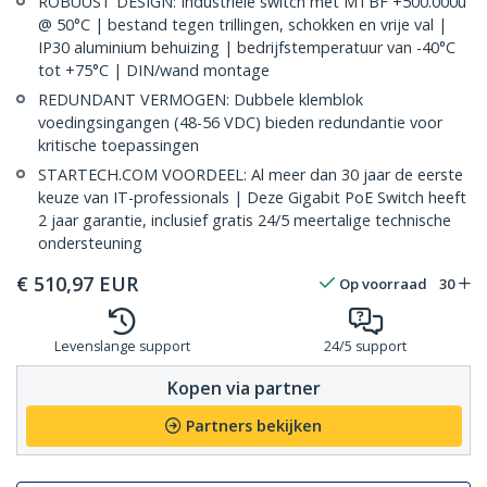
ROBUUST DESIGN: Industriële switch met MTBF +500.000u
@ 50°C | bestand tegen trillingen, schokken en vrije val |
IP30 aluminium behuizing | bedrijfstemperatuur van -40°C
tot +75°C | DIN/wand montage
REDUNDANT VERMOGEN: Dubbele klemblok
voedingsingangen (48-56 VDC) bieden redundantie voor
kritische toepassingen
STARTECH.COM VOORDEEL: Al meer dan 30 jaar de eerste
keuze van IT-professionals | Deze Gigabit PoE Switch heeft
2 jaar garantie, inclusief gratis 24/5 meertalige technische
ondersteuning
€
510,97
EUR
Op voorraad
30
Levenslange support
24/5 support
Kopen via partner
Partners bekijken