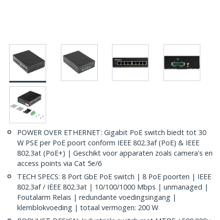
POWER OVER ETHERNET: Gigabit PoE switch biedt tot 30
W PSE per PoE poort conform IEEE 802.3af (PoE) & IEEE
802.3at (PoE+) | Geschikt voor apparaten zoals camera's en
access points via Cat 5e/6
TECH SPECS: 8 Port GbE PoE switch | 8 PoE poorten | IEEE
802.3af / IEEE 802.3at | 10/100/1000 Mbps | unmanaged |
Foutalarm Relais | redundante voedingsingang |
klemblokvoeding | totaal vermogen: 200 W