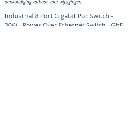
aankondiging vatbaar voor wijzigingen.
Industrial 8 Port Gigabit PoE Switch -
30W - Power Over Ethernet Switch - GbE
PoE+ Unmanaged Switch - Rugged High
Power Gigabit Netwerk Switch IP-30/ -40
C - 75 C
Productcode:
IESC1G80UP
Become a Partner
Waar te verkrijgen
StarTech.com
Nieuws
Contact
Over ons
Vacatures
Quality & Compliance
Blog