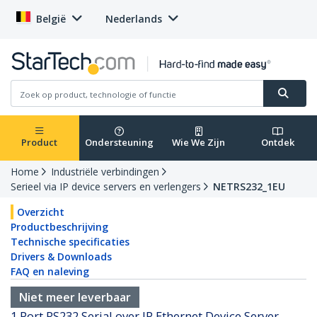
België
Nederlands
Product
Ondersteuning
Wie We Zijn
Ontdek
Home
Industriële verbindingen
Serieel via IP device servers en verlengers
NETRS232_1EU
Overzicht
Productbeschrijving
Technische specificaties
Drivers & Downloads
FAQ en naleving
Niet meer leverbaar
1 Port RS232 Serial over IP Ethernet Device Server