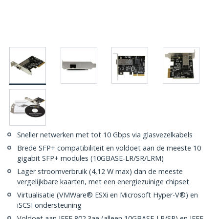
Sneller netwerken met tot 10 Gbps via glasvezelkabels
Brede SFP+ compatibiliteit en voldoet aan de meeste 10
gigabit SFP+ modules (10GBASE-LR/SR/LRM)
Lager stroomverbruik (4,12 W max) dan de meeste
vergelijkbare kaarten, met een energiezuinige chipset
Virtualisatie (VMWare® ESXi en Microsoft Hyper-V®) en
iSCSI ondersteuning
Voldoet aan IEEE 802.3ae (alleen 10GBASE-LR/SR) en IEEE