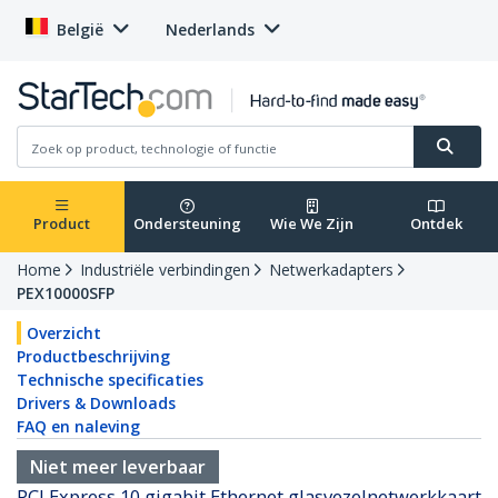
België
Nederlands
Product
Ondersteuning
Wie We Zijn
Ontdek
Home
Industriële verbindingen
Netwerkadapters
PEX10000SFP
Overzicht
Productbeschrijving
Technische specificaties
Drivers & Downloads
FAQ en naleving
Niet meer leverbaar
PCI Express 10 gigabit Ethernet glasvezelnetwerkkaart