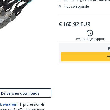
Hot-swappable
€
160,92
EUR
Levenslange support
K
Drivers en downloads
k waarom
IT-professionals
uwen op StarTech.com voor