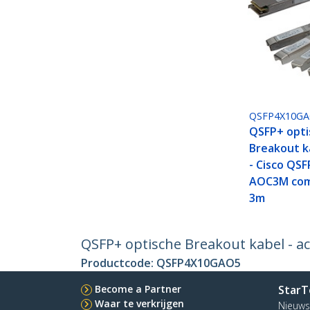
QSFP4X10G
QSFP+ opti
Breakout ka
- Cisco QS
AOC3M comp
3m
QSFP+ optische Breakout kabel - a
Productcode:
QSFP4X10GAO5
Become a Partner
StarT
Waar te verkrijgen
Nieuws