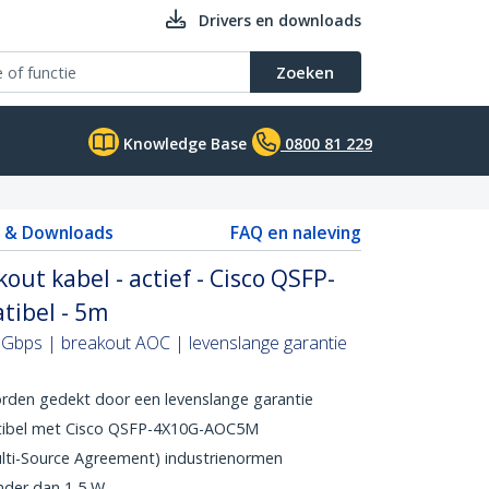
Drivers en downloads
Zoeken
Knowledge Base
0800 81 229
s & Downloads
FAQ en naleving
ut kabel - actief - Cisco QSFP-
ibel - 5m
 Gbps | breakout AOC | levenslange garantie
rden gedekt door een levenslange garantie
ibel met Cisco QSFP-4X10G-AOC5M
ulti-Source Agreement) industrienormen
nder dan 1,5 W