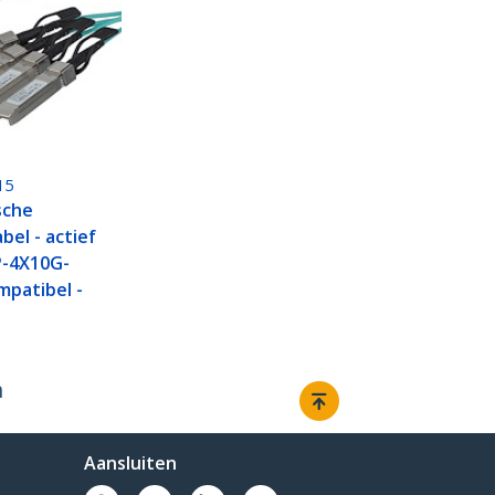
15
sche
bel - actief
P-4X10G-
patibel -
m
Aansluiten