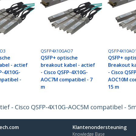
AO3
QSFP4X10GAO7
QSFP4X10AO
sche
QSFP+ optische
QSFP+ opti
bel - actief
breakout kabel - actief
Breakout ka
FP-4X10G-
- Cisco QSFP-4X10G-
- Cisco QSF
atibel -
AOC7M compatibel - 7
AOC10M com
m
15 m
ctief - Cisco QSFP-4X10G-AOC5M compatibel - 5
ech.com
Klantenondersteuning
Knowledge Base