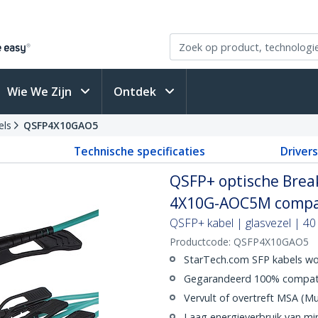
Wie We Zijn
Ontdek
els
QSFP4X10GAO5
Technische specificaties
Driver
QSFP+ optische Breako
4X10G-AOC5M compat
QSFP+ kabel | glasvezel | 40
Productcode:
QSFP4X10GAO5
StarTech.com SFP kabels wo
Gegarandeerd 100% compat
Vervult of overtreft MSA (M
Laag energieverbruik van mi