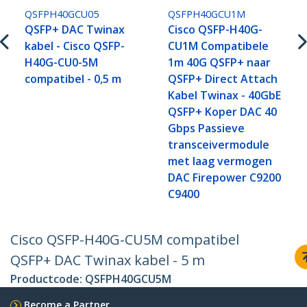
QSFPH40GCU05
QSFPH40GCU1M
QSFP+ DAC Twinax
Cisco QSFP-H40G-
kabel - Cisco QSFP-
CU1M Compatibele
H40G-CU0-5M
1m 40G QSFP+ naar
compatibel - 0,5 m
QSFP+ Direct Attach
Kabel Twinax - 40GbE
QSFP+ Koper DAC 40
Gbps Passieve
transceivermodule
met laag vermogen
DAC Firepower C9200
C9400
Cisco QSFP-H40G-CU5M compatibel
QSFP+ DAC Twinax kabel - 5 m
Productcode:
QSFPH40GCU5M
Become a Partner