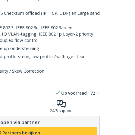
5 Checksum offload (IP, TCP, UDP) en Large send
 802.3, IEEE 802.3u, IEEE 802.3ab en
.1Q VLAN-tagging, IEEE 802.1p Layer-2 priority
-duplex flow-control
e-up ondersteuning
-profile-steun, low-profile-/halfhoge steun
rity / Skew Correction
Op voorraad
72
24/5 support
open via partner
Partners bekijken