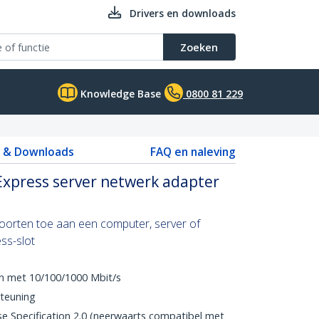
Drivers en downloads
Zoeken
Knowledge Base
0800 81 229
s & Downloads
FAQ en naleving
 Express server netwerk adapter
oorten toe aan een computer, server of
ss-slot
n met 10/100/1000 Mbit/s
teuning
e Specification 2.0 (neerwaarts compatibel met