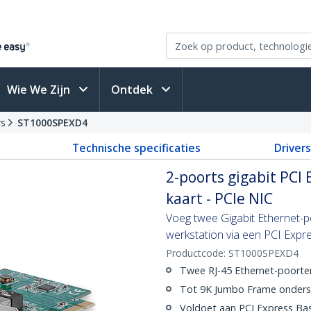
Wie We Zijn
Ontdek
rs
ST1000SPEXD4
Technische specificaties
Driver
2-poorts gigabit PCI
kaart - PCIe NIC
Voeg twee Gigabit Ethernet-p
werkstation via een PCI Expre
Productcode:
ST1000SPEXD4
Twee RJ-45 Ethernet-poorte
Tot 9K Jumbo Frame onders
Voldoet aan PCI Express Bas