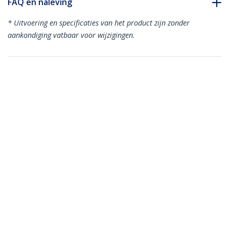
FAQ en naleving
* Uitvoering en specificaties van het product zijn zonder
aankondiging vatbaar voor wijzigingen.
Misschien vindt u dit ook leuk
US1GC301AU
USB-C naar gigabit
netwerkadapter met
extra USB poort
USB31000S
USB 3.0 naar Gigabit
Ethernet Netwerk
Adapter, 10/100/1000