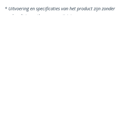
* Uitvoering en specificaties van het product zijn zonder
aankondiging vatbaar voor wijzigingen.
Misschien vindt u dit ook leuk
USB31000NDS
USB 3.0-naar-gigabit
Ethernet NIC
netwerkadapter –
USB31000SW
USB 3.0 naar Gigabit
10/100/1000 Mbps
Ethernet
Netwerkadapter,
10/100/1000 Mbps