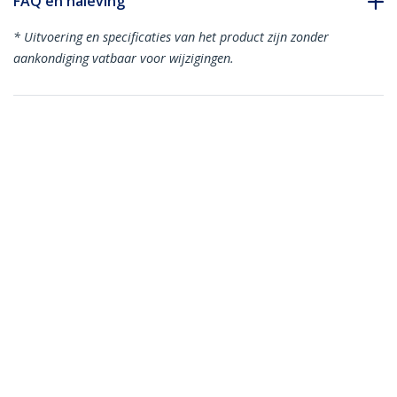
FAQ en naleving
* Uitvoering en specificaties van het product zijn zonder
aankondiging vatbaar voor wijzigingen.
Misschien vindt u dit ook leuk
USB31000SPTW
USB 3.0 naar gigabit
Ethernet-adapter
NIC met USB-poort -
USB32000SPT
wit
USB 3.0 naar Dual
Port Gigabit
Ethernet Adapter,
USB 3.0