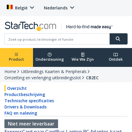
België
Nederlands
Product
Ondersteuning
Wie We Zijn
Ontdek
Home
Uitbreidings Kaarten & Peripherals
Omzetting en verlenging uitbreidingsslot
CB2EC
Overzicht
Productbeschrijving
Technische specificaties
Drivers & Downloads
FAQ en naleving
Niet meer leverbaar
ExpressCard naar CardBus Laptop PC Adapter-kaart