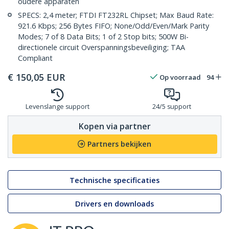
oudere apparaten
SPECS: 2,4 meter; FTDI FT232RL Chipset; Max Baud Rate:
921.6 Kbps; 256 Bytes FIFO; None/Odd/Even/Mark Parity
Modes; 7 of 8 Data Bits; 1 of 2 Stop bits; 500W Bi-
directionele circuit Overspanningsbeveiliging; TAA
Compliant
€
150,05
EUR
Op voorraad
94
Levenslange support
24/5 support
Kopen via partner
Partners bekijken
Technische specificaties
Drivers en downloads