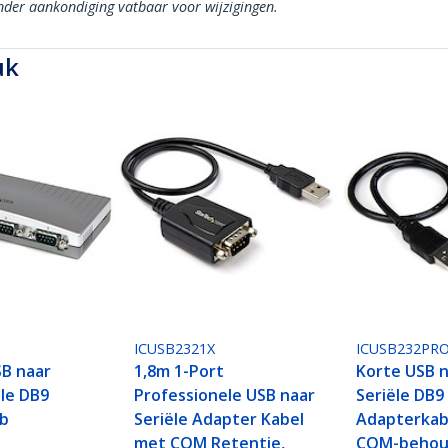
onder aankondiging vatbaar voor wijzigingen.
uk
ICUSB2321X
ICUSB232PR
SB naar
1,8m 1-Port
Korte USB 
ële DB9
Professionele USB naar
Seriële DB9
ub
Seriële Adapter Kabel
Adapterkab
met COM Retentie,
COM-beho