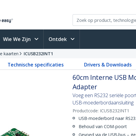
Wie We Zijn
Ontdek
le kaarten
ICUSB232INT1
Technische specificaties
Drivers & Downloads
60cm Interne USB Mo
Adapter
Voeg een RS232 seriële poor
USB-moederbordaansluiting
Productcode:
ICUSB232INT1
USB-moederbord naar RS232
Behoud van COM-poort
Gevoed via de USB-bus – gee