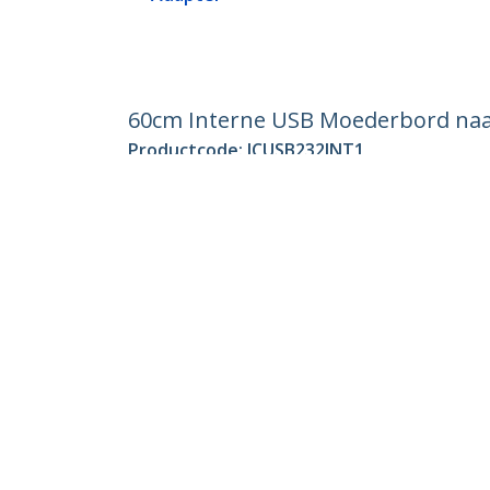
60cm Interne USB Moederbord naar
Productcode:
ICUSB232INT1
Become a Partner
StarT
Waar te verkrijgen
Nieuws
Contac
Over o
Vacatu
Qualit
Blog
StarTech.com Ltd.
Celsiusweg 16
Telefo
5928 PR Venlo
Kostel
The Netherlands