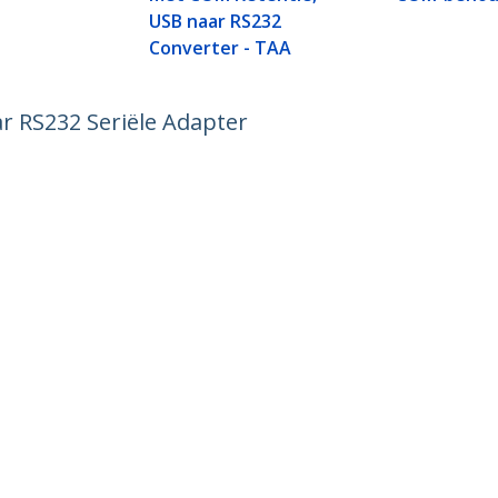
USB naar RS232
Converter - TAA
 RS232 Seriële Adapter
ech.com
Klantenondersteuning
Knowledge Base
t
Drivers en downloads
ns
Support FAQs
res
Support
y & Compliance
Garantiebeleid
on:
+32 27 007 427
oos:
0800 81 229