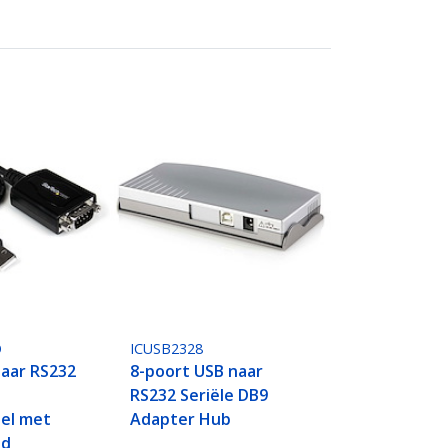
O
ICUSB2328
naar RS232
8-poort USB naar
RS232 Seriële DB9
el met
Adapter Hub
ud