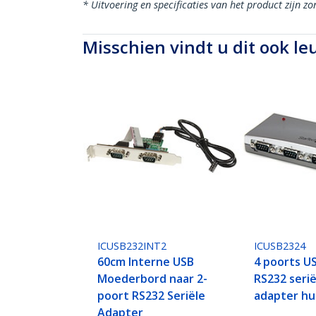
* Uitvoering en specificaties van het product zijn z
Misschien vindt u dit ook le
ICUSB232INT2
ICUSB2324
60cm Interne USB
4 poorts U
Moederbord naar 2-
RS232 seri
poort RS232 Seriële
adapter h
Adapter