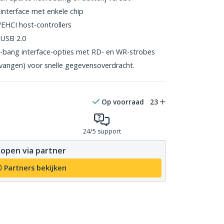
interface met enkele chip
HCI host-controllers
 USB 2.0
t-bang interface-opties met RD- en WR-strobes
vangen) voor snelle gegevensoverdracht.
Op voorraad
23
24/5 support
open via partner
Partners bekijken