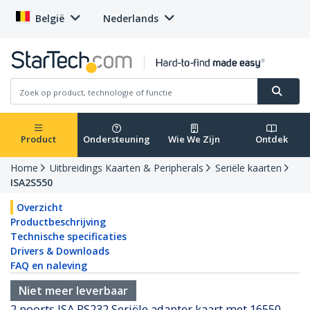
België
Nederlands
Product
Ondersteuning
Wie We Zijn
Ontdek
Home
Uitbreidings Kaarten & Peripherals
Seriële kaarten
ISA2S550
Overzicht
Productbeschrijving
Technische specificaties
Drivers & Downloads
FAQ en naleving
Niet meer leverbaar
2 poorts ISA RS232 Seriële adapter kaart met 16550