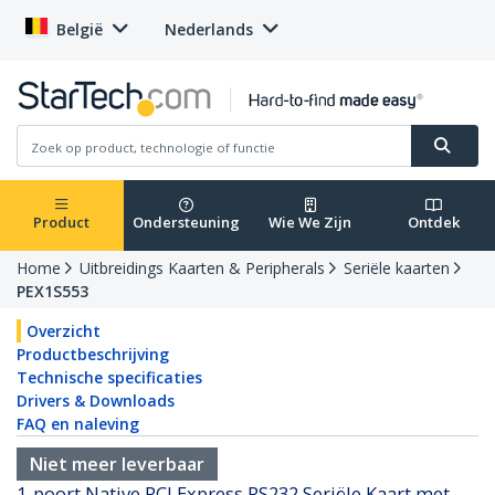
België
Nederlands
Product
Ondersteuning
Wie We Zijn
Ontdek
Home
Uitbreidings Kaarten & Peripherals
Seriële kaarten
PEX1S553
Overzicht
Productbeschrijving
Technische specificaties
Drivers & Downloads
FAQ en naleving
Niet meer leverbaar
1-poort Native PCI Express RS232 Seriële Kaart met