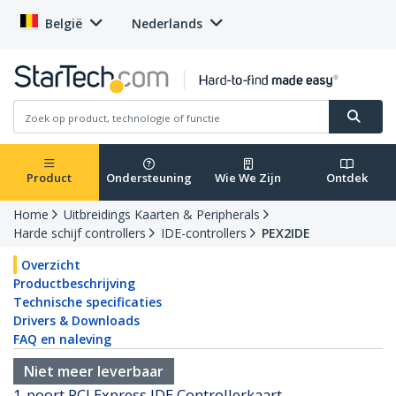
België
Nederlands
Product
Ondersteuning
Wie We Zijn
Ontdek
Home
Uitbreidings Kaarten & Peripherals
Harde schijf controllers
IDE-controllers
PEX2IDE
Overzicht
Productbeschrijving
Technische specificaties
Drivers & Downloads
FAQ en naleving
Niet meer leverbaar
1-poort PCI Express IDE Controllerkaart