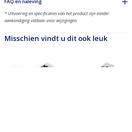
FAQ en naleving
* Uitvoering en specificaties van het product zijn zonder
aankondiging vatbaar voor wijzigingen.
Misschien vindt u dit ook leuk
PEX2S553
PEX1S553LP
2-Port PCI Express
1-port PCI Express
RS232 Seriële
RS232 Serial Adapter