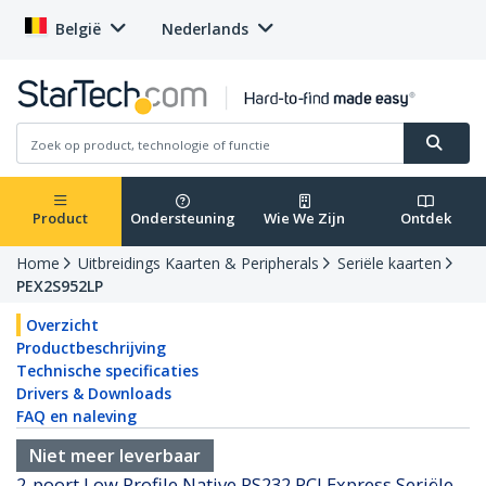
België
Nederlands
Product
Ondersteuning
Wie We Zijn
Ontdek
Home
Uitbreidings Kaarten & Peripherals
Seriële kaarten
PEX2S952LP
Overzicht
Productbeschrijving
Technische specificaties
Drivers & Downloads
FAQ en naleving
Niet meer leverbaar
2-poort Low Profile Native RS232 PCI Express Seriële