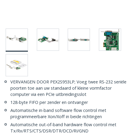
VERVANGEN DOOR PEX2S953LP; Voeg twee RS-232 seriële
poorten toe aan uw standaard of kleine vormfactor
computer via een PCIe uitbreidingsslot
128-byte FIFO per zender en ontvanger
Automatische in-band software flow control met
programmeerbare Xon/Xoff in beide richtingen
Automatische out-of-band hardware flow control met
Tx/Rx/RTS/CTS/DSR/DTR/DCD/RI/GND