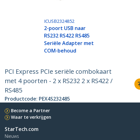
ICUSB2324852
2-poort USB naar
RS232 RS422 RS485
Seriële Adapter met
COM-behoud
PCI Express PCIe seriële combokaart
met 4 poorten - 2 x RS232 2 x RS422 /
RS485
Productcode:
PEX4S232485
Become a Partner
Waar te verkrijgen
StarTech.com
Nieuws