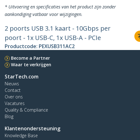
* Uitvoering en specificaties van het product zijn zonder
aankondiging vatbaar voor wijzigingen.
2 poorts USB 3.1 kaart - 10Gbps per
poort - 1x USB-C, 1x USB-A - PCIe
Productcode:
PEXUSB311AC2
Become a Partner
Waar te verkrijgen
StarTech.com
Nieuws
Contact
Over ons
Vacatures
Quality & Compliance
Blog
Klantenondersteuning
Knowledge Base