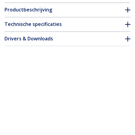
Productbeschrijving
Technische specificaties
Drivers & Downloads
FAQ en naleving
Accessoires
* Uitvoering en specificaties van het product zijn zonder
aankondiging vatbaar voor wijzigingen.
Misschien vindt u dit ook leuk