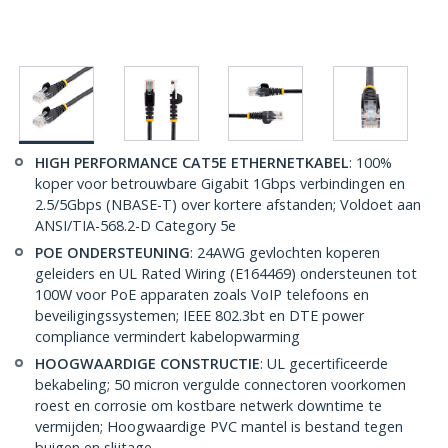
HIGH PERFORMANCE CAT5E ETHERNETKABEL
: 100%
koper voor betrouwbare Gigabit 1Gbps verbindingen en
2.5/5Gbps (NBASE-T) over kortere afstanden; Voldoet aan
ANSI/TIA-568.2-D Category 5e
POE ONDERSTEUNING
: 24AWG gevlochten koperen
geleiders en UL Rated Wiring (E164469) ondersteunen tot
100W voor PoE apparaten zoals VoIP telefoons en
beveiligingssystemen; IEEE 802.3bt en DTE power
compliance vermindert kabelopwarming
HOOGWAARDIGE CONSTRUCTIE
: UL gecertificeerde
bekabeling; 50 micron vergulde connectoren voorkomen
roest en corrosie om kostbare netwerk downtime te
vermijden; Hoogwaardige PVC mantel is bestand tegen
buigen en slijtage