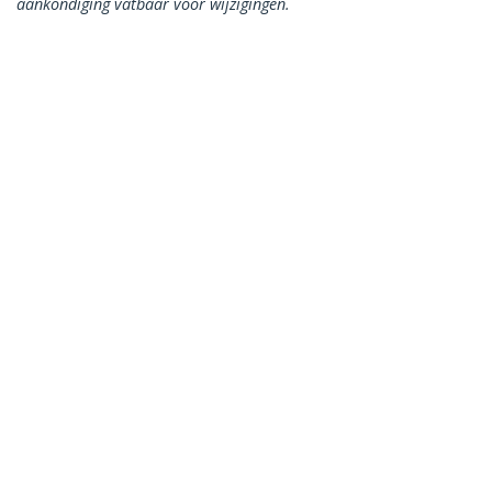
aankondiging vatbaar voor wijzigingen.
Misschien vindt u dit ook leuk
45PAT1MBL
45PAT1MGN
Cat5e patchkabel
Cat5e patchkabel
met snagless RJ45
met snagless RJ45
connectors – 1 m,
connectors – 1 m,
blauw
groen
Cat5e patchkabel met snagless RJ45
connectors – 1 m, zwart
Productcode:
45PAT1MBK