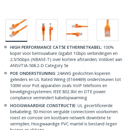
HIGH PERFORMANCE CAT5E ETHERNETKABEL
: 100%
koper voor betrouwbare Gigabit 1Gbps verbindingen en
2.5/5Gbps (NBASE-T) over kortere afstanden; Voldoet aan
ANSI/TIA-568.2-D Category 5e
POE ONDERSTEUNING
: 24AWG gevlochten koperen
geleiders en UL Rated Wiring (E164469) ondersteunen tot
100W voor PoE apparaten zoals VoIP telefoons en
beveiligingssystemen; IEEE 802.3bt en DTE power
compliance vermindert kabelopwarming
HOOGWAARDIGE CONSTRUCTIE
: UL gecertificeerde
bekabeling; 50 micron vergulde connectoren voorkomen
roest en corrosie om kostbare netwerk downtime te
vermijden; Hoogwaardige PVC mantel is bestand tegen
buigen en slijtage