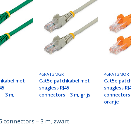
45PAT3MGR
45PAT3MOR
hkabel met
Cat5e patchkabel met
Cat5e patc
45
snagless RJ45
snagless RJ
 – 3 m,
connectors – 3 m, grijs
connectors 
oranje
5 connectors – 3 m, zwart