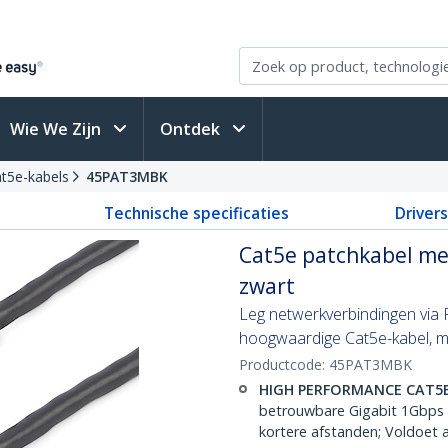
Wie We Zijn
Ontdek
t5e-kabels
45PAT3MBK
Technische specificaties
Driver
Cat5e patchkabel met
zwart
Leg netwerkverbindingen via F
hoogwaardige Cat5e-kabel, me
Productcode:
45PAT3MBK
HIGH PERFORMANCE CAT5
betrouwbare Gigabit 1Gbps 
kortere afstanden; Voldoet 