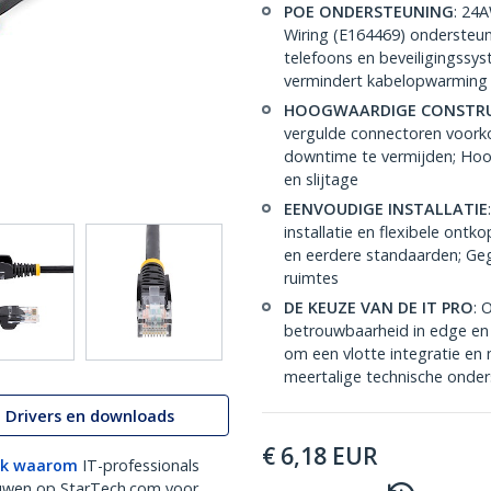
POE ONDERSTEUNING
: 24
Wiring (E164469) ondersteu
telefoons en beveiligingssy
vermindert kabelopwarming
HOOGWAARDIGE CONSTRU
vergulde connectoren voork
downtime te vermijden; Hoo
en slijtage
EENVOUDIGE INSTALLATIE
installatie en flexibele on
en eerdere standaarden; Geg
ruimtes
DE KEUZE VAN DE IT PRO
: 
betrouwbaarheid in edge en 
om een vlotte integratie en
meertalige technische onder
Drivers en downloads
€
6,18
EUR
k waarom
IT-professionals
uwen op StarTech.com voor