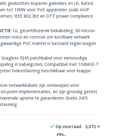
AWG gevlochten koperen geleiders en UL Rated
nen tot 100W voor PoE apparaten zoals VoIP
stemen; IEEE 802.3bt en DTE power compliance
CTIE
: UL gecertificeerde bekabeling; 50 micron
omen roest en corrosie om kostbare netwerk
gwaardige PVC mantel is bestand tegen buigen
: Snagless RJ45 patchkabel voor eenvoudige
tkoppeling in kabelgoten; Compatibel met 1GBASE-T
oten trekontlasting beschikbaar voor krappe
Onze netwerkkabels zijn ontworpen voor
on-prem implementaties, en zijn grondig getest
 maximale uptime te garanderen; Gratis 24/5
steuning
Op voorraad
3,072