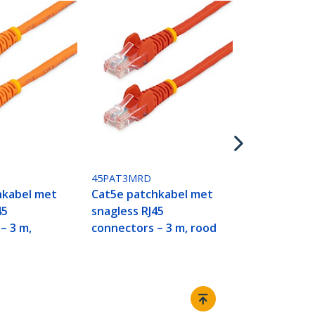
45PAT3MWH
Cat5e patch
snagless RJ4
connectors –
45PAT3MRD
hkabel met
Cat5e patchkabel met
45
snagless RJ45
– 3 m,
connectors – 3 m, rood