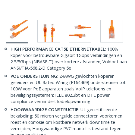
HIGH PERFORMANCE CAT5E ETHERNETKABEL
: 100%
koper voor betrouwbare Gigabit 1Gbps verbindingen en
2.5/5Gbps (NBASE-T) over kortere afstanden; Voldoet aan
ANSI/TIA-568.2-D Category 5e
POE ONDERSTEUNING
: 24AWG gevlochten koperen
geleiders en UL Rated Wiring (E164469) ondersteunen tot
100W voor PoE apparaten zoals VoIP telefoons en
beveiligingssystemen; IEEE 802.3bt en DTE power
compliance vermindert kabelopwarming
HOOGWAARDIGE CONSTRUCTIE
: UL gecertificeerde
bekabeling; 50 micron vergulde connectoren voorkomen
roest en corrosie om kostbare netwerk downtime te
vermijden; Hoogwaardige PVC mantel is bestand tegen
buigen en slijtage