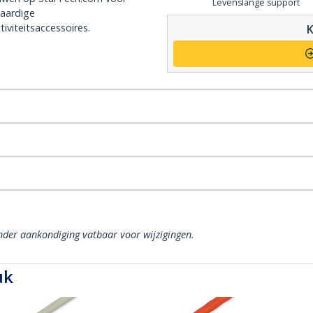
Levenslange support
aardige
iviteitsaccessoires.
K
onder aankondiging vatbaar voor wijzigingen.
uk