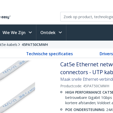
Wie We Zijn
Ontdek
t5e-kabels
45PAT50CMWH
Technische specificaties
Driver
Cat5e Ethernet netw
connectors - UTP kab
Maak snelle Ethernet-verbin
Productcode:
45PAT50CMWH
HIGH PERFORMANCE CAT5
betrouwbare Gigabit 1Gbps 
kortere afstanden; Voldoet 
POE ONDERSTEUNING
: 24