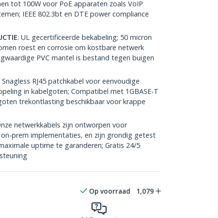
nen tot 100W voor PoE apparaten zoals VoIP
stemen; IEEE 802.3bt en DTE power compliance
CTIE
: UL gecertificeerde bekabeling; 50 micron
omen roest en corrosie om kostbare netwerk
gwaardige PVC mantel is bestand tegen buigen
: Snagless RJ45 patchkabel voor eenvoudige
tkoppeling in kabelgoten; Compatibel met 1GBASE-T
oten trekontlasting beschikbaar voor krappe
Onze netwerkkabels zijn ontworpen voor
on-prem implementaties, en zijn grondig getest
 maximale uptime te garanderen; Gratis 24/5
steuning
Op voorraad
1,079