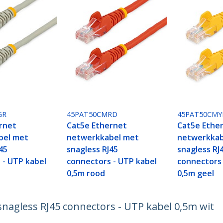
GR
45PAT50CMRD
45PAT50CMY
rnet
Cat5e Ethernet
Cat5e Ethe
bel met
netwerkkabel met
netwerkkab
45
snagless RJ45
snagless RJ
 - UTP kabel
connectors - UTP kabel
connectors 
0,5m rood
0,5m geel
nagless RJ45 connectors - UTP kabel 0,5m wit