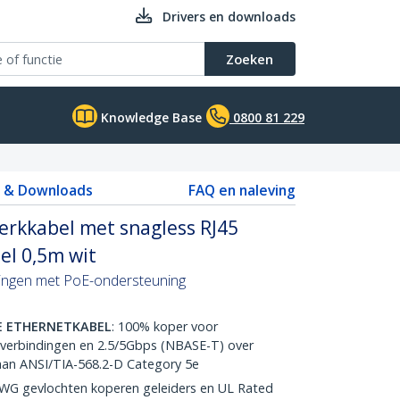
Drivers en downloads
Zoeken
Knowledge Base
0800 81 229
s & Downloads
FAQ en naleving
erkkabel met snagless RJ45
el 0,5m wit
dingen met PoE-ondersteuning
E ETHERNETKABEL
: 100% koper voor
verbindingen en 2.5/5Gbps (NBASE-T) over
aan ANSI/TIA-568.2-D Category 5e
AWG gevlochten koperen geleiders en UL Rated