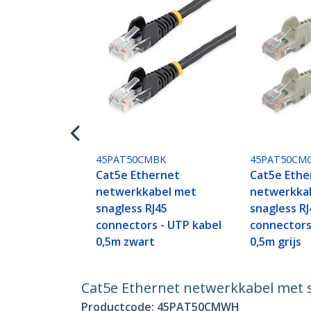
45PAT50CMBK
45PAT50CM
Cat5e Ethernet
Cat5e Ethe
netwerkkabel met
netwerkka
snagless RJ45
snagless RJ
connectors - UTP kabel
connectors
0,5m zwart
0,5m grijs
Cat5e Ethernet netwerkkabel met s
Productcode:
45PAT50CMWH