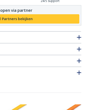
24/5 support
open via partner
Partners bekijken