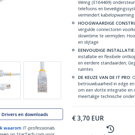
Wiring (E164469) ondersteu
telefoons en beveiligingssy
vermindert kabelopwarming
HOOGWAARDIGE CONSTRU
vergulde connectoren voork
downtime te vermijden; Hoo
en slijtage
EENVOUDIGE INSTALLATIE
installatie en flexibele on
en eerdere standaarden; Geg
ruimtes
DE KEUZE VAN DE IT PRO
: 
betrouwbaarheid in edge en 
om een vlotte integratie en
meertalige technische onder
Drivers en downloads
€
3,70
EUR
k waarom
IT-professionals
uwen op StarTech.com voor