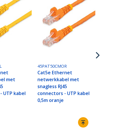
45PAT50CMG
Cat5e Ether
netwerkkab
snagless RJ4
connectors 
0,5m groen
L
45PAT50CMOR
rnet
Cat5e Ethernet
el met
netwerkkabel met
45
snagless RJ45
- UTP kabel
connectors - UTP kabel
0,5m oranje