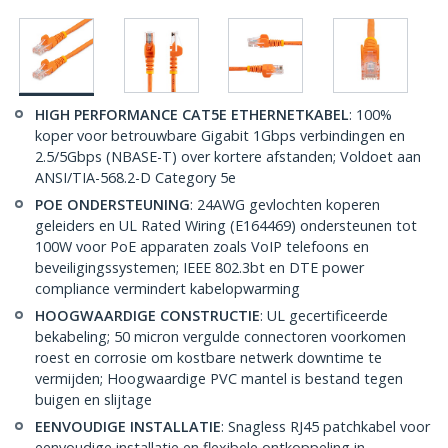
HIGH PERFORMANCE CAT5E ETHERNETKABEL
: 100%
koper voor betrouwbare Gigabit 1Gbps verbindingen en
2.5/5Gbps (NBASE-T) over kortere afstanden; Voldoet aan
ANSI/TIA-568.2-D Category 5e
POE ONDERSTEUNING
: 24AWG gevlochten koperen
geleiders en UL Rated Wiring (E164469) ondersteunen tot
100W voor PoE apparaten zoals VoIP telefoons en
beveiligingssystemen; IEEE 802.3bt en DTE power
compliance vermindert kabelopwarming
HOOGWAARDIGE CONSTRUCTIE
: UL gecertificeerde
bekabeling; 50 micron vergulde connectoren voorkomen
roest en corrosie om kostbare netwerk downtime te
vermijden; Hoogwaardige PVC mantel is bestand tegen
buigen en slijtage
EENVOUDIGE INSTALLATIE
: Snagless RJ45 patchkabel voor
eenvoudige installatie en flexibele ontkoppeling in