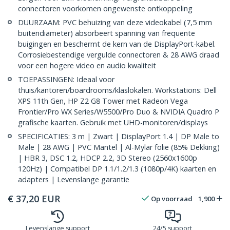
connectoren voorkomen ongewenste ontkoppeling
DUURZAAM: PVC behuizing van deze videokabel (7,5 mm
buitendiameter) absorbeert spanning van frequente
buigingen en beschermt de kern van de DisplayPort-kabel.
Corrosiebestendige vergulde connectoren & 28 AWG draad
voor een hogere video en audio kwaliteit
TOEPASSINGEN: Ideaal voor
thuis/kantoren/boardrooms/klaslokalen. Workstations: Dell
XPS 11th Gen, HP Z2 G8 Tower met Radeon Vega
Frontier/Pro WX Series/W5500/Pro Duo & NVIDIA Quadro P
grafische kaarten. Gebruik met UHD-monitoren/displays
SPECIFICATIES: 3 m | Zwart | DisplayPort 1.4 | DP Male to
Male | 28 AWG | PVC Mantel | Al-Mylar folie (85% Dekking)
| HBR 3, DSC 1.2, HDCP 2.2, 3D Stereo (2560x1600p
120Hz) | Compatibel DP 1.1/1.2/1.3 (1080p/4K) kaarten en
adapters | Levenslange garantie
€
37,20
EUR
Op voorraad
1,900
Levenslange support
24/5 support