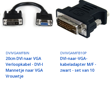
DVIVGAMF8IN
DVIVGAMFB10P
20cm DVI naar VGA
DVI-naar-VGA-
Verloopkabel - DVI-I
kabeladapter M/F -
Mannetje naar VGA
zwart - set van 10
Vrouwtje
ech.com
Klantenondersteuning