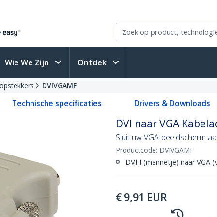
Wie We Zijn
Ontdek
oopstekkers
DVIVGAMF
Technische specificaties
Drivers & Downloads
DVI naar VGA Kabela
Sluit uw VGA-beeldscherm aa
Productcode:
DVIVGAMF
DVI-I (mannetje) naar VGA (
€
9,91
EUR