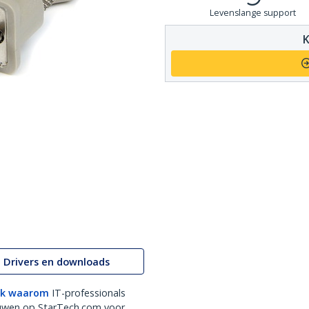
Levenslange support
K
Drivers en downloads
k waarom
IT-professionals
uwen op StarTech.com voor