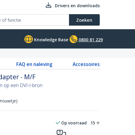
Drivers en downloads
Zoeken
Knowledge Base
0800 81 229
FAQ en naleving
Accessoires
dapter - M/F
n op een DVI-I-bron
vrouwtje)
Op voorraad
15