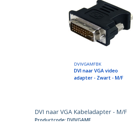
DVIVGAMFBK
DVI naar VGA video
adapter - Zwart - M/F
DVI naar VGA Kabeladapter - M/F
Productcode:
DVIVGAMF
Become a Partner
StarT