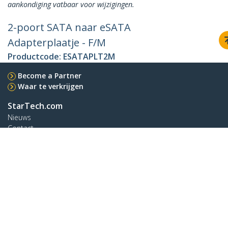
aankondiging vatbaar voor wijzigingen.
2-poort SATA naar eSATA
Adapterplaatje - F/M
Productcode:
ESATAPLT2M
Become a Partner
Waar te verkrijgen
StarTech.com
Nieuws
Contact
Over ons
Vacatures
Quality & Compliance
Blog
Klantenondersteuning
Knowledge Base
Drivers en downloads
Support FAQs