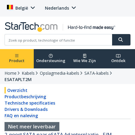
België
Nederlands
Product
Ondersteuning
Wie We Zijn
Ontdek
Home
Kabels
Opslagmedia-kabels
SATA-kabels
ESATAPLT2M
Overzicht
Productbeschrijving
Technische specificaties
Drivers & Downloads
FAQ en naleving
Niet meer leverbaar
2-poort SATA naar eSATA Adapterplaatje - F/M