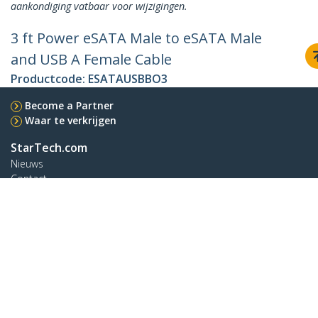
aankondiging vatbaar voor wijzigingen.
3 ft Power eSATA Male to eSATA Male
and USB A Female Cable
Productcode:
ESATAUSBBO3
Become a Partner
Waar te verkrijgen
StarTech.com
Nieuws
Contact
Over ons
Vacatures
Quality & Compliance
Blog
Klantenondersteuning
Knowledge Base
Drivers en downloads
Support FAQs