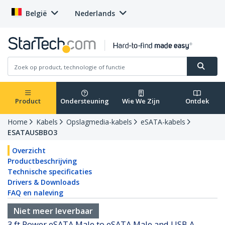
België
Nederlands
Product
Ondersteuning
Wie We Zijn
Ontdek
Home
Kabels
Opslagmedia-kabels
eSATA-kabels
ESATAUSBBO3
Overzicht
Productbeschrijving
Technische specificaties
Drivers & Downloads
FAQ en naleving
Niet meer leverbaar
3 ft Power eSATA Male to eSATA Male and USB A